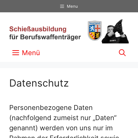
Zum
Menu
Inhalt
springen
Menü
Datenschutz
Personenbezogene Daten
(nachfolgend zumeist nur „Daten“
genannt) werden von uns nur im
Rahmen der Erforderlichkeit sowie